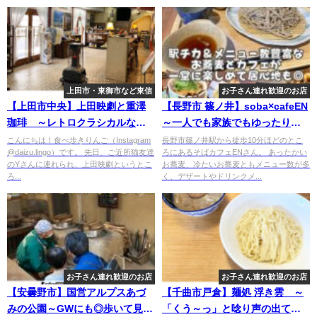
上田市・東御市など東信
お子さん連れ歓迎のお店
【上田市中央】上田映劇と重澤
【長野市 篠ノ井】soba×cafeEN
珈琲 ～レトロクラシカルな映
～一人でも家族でもゆったりで
画館とお話の中に出てくるよう
きるお蕎麦と天ぷらのおいしい
こんにちは！食べ歩きりんご（Instagram
長野市篠ノ井駅から徒歩10分ほどのとこ
@daizu.lingo）です。 先日、ご近所猫友達
ろにあるそばカフェENさん。 あったかい
な素敵でちょっと不思議な喫茶
カフェ～
のYさんに連れられ、上田映劇というとこ
お蕎麦、冷たいお蕎麦ともメニュー数が多
店～
ろ...
く、デザートやドリンクメ...
お子さん連れ歓迎のお店
お子さん連れ歓迎のお店
【安曇野市】国営アルプスあづ
【千曲市戸倉】麺処 浮き雲 ～
みの公園～GWにも◎歩いて見て
「くう～っ」と唸り声の出てし