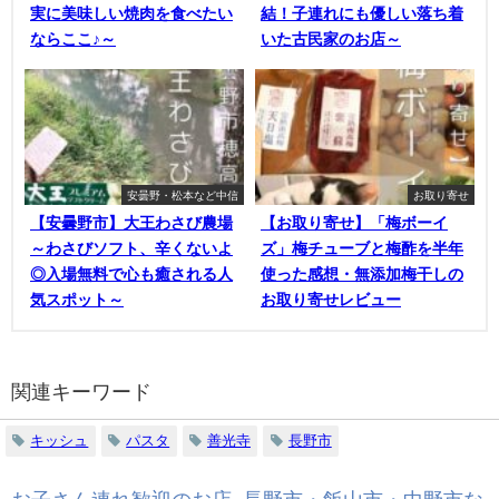
実に美味しい焼肉を食べたい
結！子連れにも優しい落ち着
ならここ♪～
いた古民家のお店～
安曇野・松本など中信
お取り寄せ
【安曇野市】大王わさび農場
【お取り寄せ】「梅ボーイ
～わさびソフト、辛くないよ
ズ」梅チューブと梅酢を半年
◎入場無料で心も癒される人
使った感想・無添加梅干しの
気スポット～
お取り寄せレビュー
関連キーワード
キッシュ
パスタ
善光寺
長野市