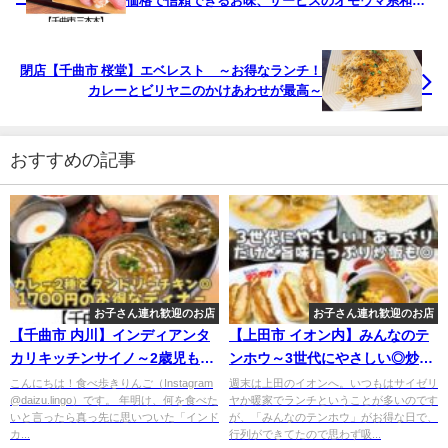
価格で信頼できるお味、サービスのオモウマ系和食
店～
閉店【千曲市 桜堂】エベレスト ～お得なランチ！
カレーとビリヤニのかけあわせが最高～
おすすめの記事
お子さん連れ歓迎のお店
お子さん連れ歓迎のお店
【千曲市 内川】インディアンタ
【上田市 イオン内】みんなのテ
カリキッチンサイノ～2歳児も大
ンホウ～3世代にやさしい◎炒飯
喜び！お米料理も超おすすめ～
がとくにおすすめ～
こんにちは！食べ歩きりんご（Instagram
週末は上田のイオンへ。いつもはサイゼリ
@daizu.lingo）です。 年明け、何を食べた
ヤか暖家でランチということが多いのです
いと言ったら真っ先に思いついた「インド
が、「みんなのテンホウ」がお得な日で、
カ...
行列ができてたので思わず吸...