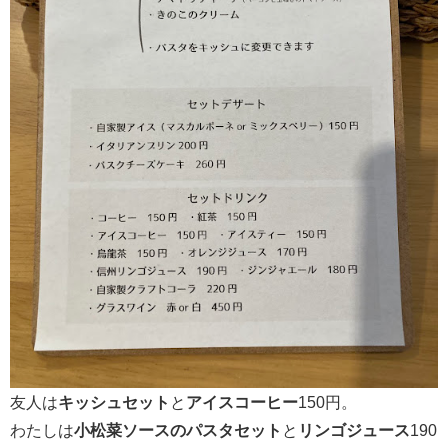
友人は
キッシュセット
と
アイスコーヒー
150円。
わたしは
小松菜ソースのパスタセット
と
リンゴジュース
190