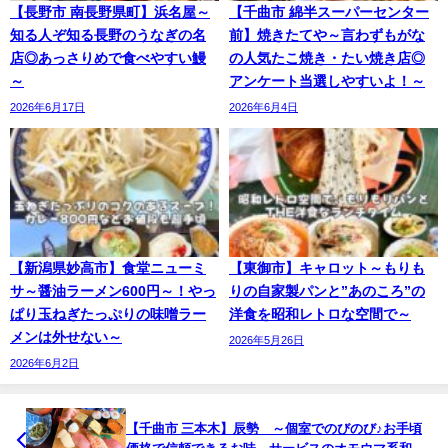
【長野市 南長野県町】浜名屋～
【千曲市 綿半スーパーセンター
知る人ぞ知る長野のうなぎの名
前】焼きたてや～言わずもがな
店◎あっさりめで食べやすい鰻
の人気たこ焼き・たい焼き店◎
～
アンケート当選しやすいよ！～
2026年6月17日
2026年6月4日
【新潟県妙高市】食堂ニューミ
【東御市】キャロット～もりも
サ～醤油ラーメン600円～！やっ
りの自家製パンと”あのころ”の
ぱり玉ねぎたっぷりの味噌ラー
洋食を昭和レトロな空間で～
メンは外せない～
2026年5月26日
2026年6月2日
【千曲市 三本木】辰勢 ～個室でのびのび♪お手頃