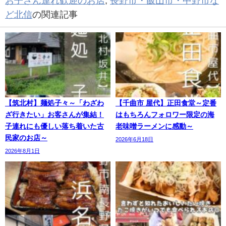
お子さん連れ歓迎のお店
,
長野市・飯山市・中野市な
ど北信
の関連記事
【筑北村】麺処子々～「わざわ
【千曲市 屋代】正田食堂～定番
ざ行きたい」お客さんが集結！
はもちろんフォロワー限定の海
子連れにも優しい落ち着いた古
老味噌ラーメンに感動～
民家のお店～
2026年6月18日
2026年8月1日