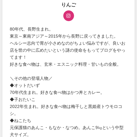
りんご
80年代、長野生まれ。
東京～東南アジア～2015年から長野に戻ってきました。
ヘルシー志向で胃が小さめなのがちょい悩みですが、良いお
店を世の中に広めたいという謎の使命をもってブログをやっ
てます！
好きな食べ物は、玄米・エスニック料理・甘いもの全般。
＼その他の登場人物／
◆オットだいず
70年代生まれ。好きな食べ物はかつ丼とカレー。
◆子おたいこ
2022年生まれ。好きな食べ物は梅干しと黒姫産トウモロコ
シ。
◆ねこたち
元保護猫のあんこ・もなか・なつめ。あんこ9㎏という中型
犬サイズ。