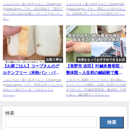
回るだけでもいいけれどオスス
まう旨みのつまったスープ！行
こんにちは！食べ歩きりんご（Instagram
こんにちは！食べ歩きりんご（Instagram
@daizu.lingo）です。 先日初めて「国営ア
@daizu.lingo）です。 開店したばかりのこ
メ”かまどごはん”体験～
列のできる人気ラーメン店～
ルプスあづみの公園」へ行ってきました。
ろ、2020年1月、そしてその翌年に行っ...
チ...
お取り寄せ
自信をもっておすすめできるお店
【お家ごはん】コープさんのグ
【長野市 吉田】叶鍼灸整骨院・
ルテンフリー（米粉パン・パス
整体院～人生初の鍼経験で魔法
タなど麺類）
みたいに首の痛みが軽減！～
こんにちは！食べ歩きりんご（Instagram
これまでに経験したことのない首の痛み、
@daizu.lingo）です。 昨年11月くらいから
さらにリンパの腫れ…以前ご近所さんの紹
ゆるーく続けている「グルテンフリ
介で行った「叶鍼灸整骨院・整体院」を思
ー」。...
い出し、鍼治療をしてもらっ...
検索
検索