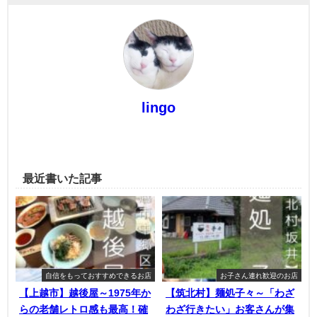
lingo
最近書いた記事
自信をもっておすすめできるお店
お子さん連れ歓迎のお店
【上越市】越後屋～1975年か
【筑北村】麺処子々～「わざ
らの老舗レトロ感も最高！確
わざ行きたい」お客さんが集