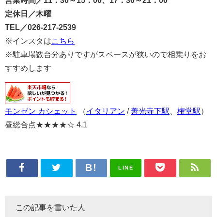
定休日／木曜
TEL／026-217-2539
※インスタは
こちら
※駐車場数台分ありですがスペースが狭いので相乗りをお
すすめします
モンゼン カシェット
（
イタリアン
/
善光寺下駅
、
権堂駅
）
昼総合点★★★★☆ 4.1
LINE
この記事を書いた人