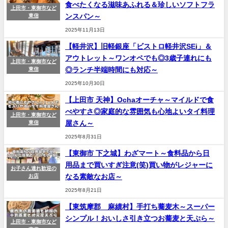
食べたくなる滋味あふれる＆珍しいソフトフラ
上田市・東御市など
ンスパン～
東信
2025年11月13日
【軽井沢】旧軽銀座「ビストロ軽井沢SEi」＆
アウトレット～ワンオペでも◎3歳子連れにも
上田市・東御市など
◎ランチ半端時間にも対応～
東信
2025年10月30日
【上田市 天神】Ochaオーチャ～マイルドで食
べやすさ◎家庭的な雰囲気も心地よいタイ料理
上田市・東御市など
屋さん～
東信
2025年8月31日
【東御市 下之城】わざマート～食料品から日
用品まで買いすぎ注意(笑)買い物がレジャーに
お子さん連れ歓迎の
なる素敵なお店～
お店
2025年8月21日
【東筑摩郡 麻績村】手打ち蕎麦木～スーパー
シンプル！おいしさ引き立つお蕎麦と天ぷら～
上田市・東御市など