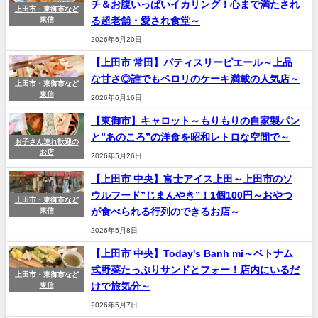
チ＆お腹いっぱいイカリング！心まで満たされ
上田市・東御市など
る超老舗・愛され食堂～
東信
2026年6月20日
【上田市 常田】パティスリーピエール～上品
な甘さ◎誰でもペロリのケーキ満載の人気店～
上田市・東御市など
東信
2026年6月16日
【東御市】キャロット～もりもりの自家製パン
と”あのころ”の洋食を昭和レトロな空間で～
お子さん連れ歓迎の
お店
2026年5月26日
【上田市 中央】富士アイス上田～上田市のソ
ウルフード”じまんやき”！1個100円～おやつ
上田市・東御市など
が食べられる行列のできるお店～
東信
2026年5月8日
【上田市 中央】Today's Banh mi～ベトナム
式野菜たっぷりサンドとフォー！店内にいるだ
上田市・東御市など
けで旅気分～
東信
2026年5月7日