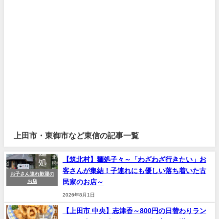
上田市・東御市など東信の記事一覧
【筑北村】麺処子々～「わざわざ行きたい」お
客さんが集結！子連れにも優しい落ち着いた古
お子さん連れ歓迎の
民家のお店～
お店
2026年8月1日
【上田市 中央】志津香～800円の日替わりラン