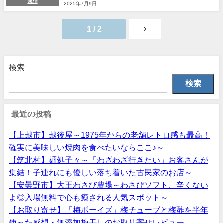
東信
2025年7月9日
1 / 2
検索
検索
最近の投稿
【上越市】越後屋～1975年からの老舗レトロ感も最高！
確実に美味しい焼肉を食べたいならここ♪～
【筑北村】麺処子々～「わざわざ行きたい」お客さんが
集結！子連れにも優しい落ち着いた古民家のお店～
【安曇野市】大王わさび農場～わさびソフト、辛くない
よ◎入場無料で心も癒される人気スポット～
【お取り寄せ】「梅ボーイズ」梅チューブと梅酢を半年
使った感想・無添加梅干しのお取り寄せレビュー