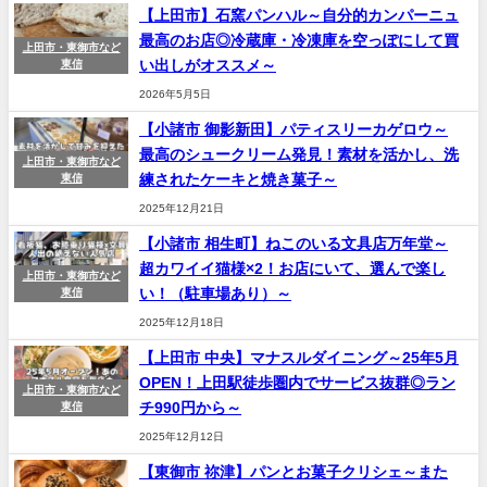
【上田市】石窯パンハル～自分的カンパーニュ
最高のお店◎冷蔵庫・冷凍庫を空っぽにして買
上田市・東御市など
い出しがオススメ～
東信
2026年5月5日
【小諸市 御影新田】パティスリーカゲロウ～
最高のシュークリーム発見！素材を活かし、洗
上田市・東御市など
練されたケーキと焼き菓子～
東信
2025年12月21日
【小諸市 相生町】ねこのいる文具店万年堂～
超カワイイ猫様×2！お店にいて、選んで楽し
上田市・東御市など
い！（駐車場あり）～
東信
2025年12月18日
【上田市 中央】マナスルダイニング～25年5月
OPEN！上田駅徒歩圏内でサービス抜群◎ラン
上田市・東御市など
チ990円から～
東信
2025年12月12日
【東御市 祢津】パンとお菓子クリシェ～また