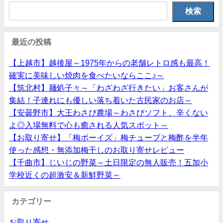
検索
最近の投稿
【上越市】越後屋～1975年からの老舗レトロ感も最高！
確実に美味しい焼肉を食べたいならここ♪～
【筑北村】麺処子々～「わざわざ行きたい」お客さんが
集結！子連れにも優しい落ち着いた古民家のお店～
【安曇野市】大王わさび農場～わさびソフト、辛くない
よ◎入場無料で心も癒される人気スポット～
【お取り寄せ】「梅ボーイズ」梅チューブと梅酢を半年
使った感想・無添加梅干しのお取り寄せレビュー
【千曲市】じいじの野菜～土日限定の無人販売！五加小
学校近くの超激安＆新鮮野菜～
カテゴリー
お取り寄せ