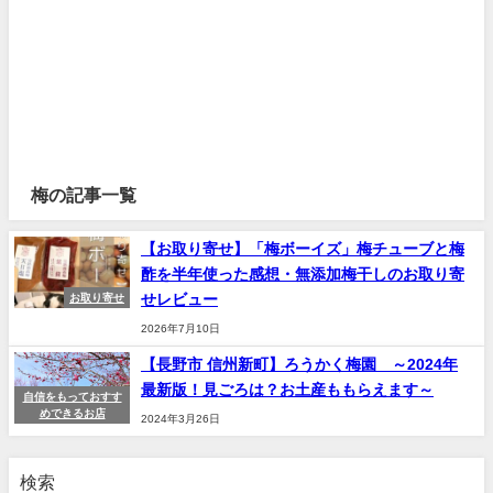
梅の記事一覧
【お取り寄せ】「梅ボーイズ」梅チューブと梅
酢を半年使った感想・無添加梅干しのお取り寄
せレビュー
お取り寄せ
2026年7月10日
【長野市 信州新町】ろうかく梅園 ～2024年
最新版！見ごろは？お土産ももらえます～
自信をもっておすす
めできるお店
2024年3月26日
検索