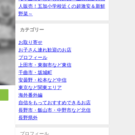
人販売！五加小学校近くの超激安＆新鮮
野菜～
カテゴリー
お取り寄せ
お子さん連れ歓迎のお店
プロフィール
上田市・東御市など東信
千曲市・坂城町
安曇野・松本など中信
東京など関東エリア
海外番外編
自信をもっておすすめできるお店
長野市・飯山市・中野市など北信
長野県外
プロフィール