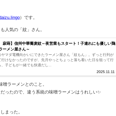
aizu.lingo
）です。
くも人気の「紋」さん。
 寂蒔】信州中華蕎麦紋～夜営業もスタート！子連れにも優しい鶏
ラーメン屋さん～
のヤマダ電機向かいにできたラーメン屋さん「紋もん」。ずっと行列が
て行けなかったのですが、先月やっとちょっと落ち着いた日を狙って行
、子どもが一緒でも快適だし...
2025.11.11
味噌ラーメンとのこと。
ンだったので、違う系統の味噌ラーメンはうれしい✨
てしまった。