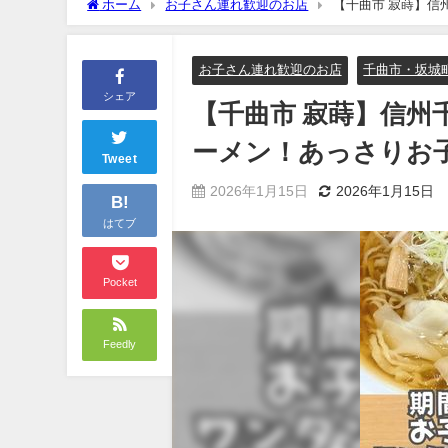
ホーム
お子さん連れ歓迎のお店
【千曲市 寂蒔】信
～
お子さん連れ歓迎のお店
千曲市・坂城
シェア
【千曲市 寂蒔】信州
ーメン！あっさりお
Tweet
2026年1月15日
2026年1月15日
B!
はてブ
Pocket
Feedly