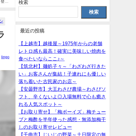
も登場
検索
検索
ン
最近の投稿
ラ
【上越市】越後屋～1975年からの老舗
レトロ感も最高！確実に美味しい焼肉を
lingo
食べたいならここ♪～
【筑北村】麺処子々～「わざわざ行きた
い」お客さんが集結！子連れにも優しい
落ち着いた古民家のお店～
【安曇野市】大王わさび農場～わさびソ
フト、辛くないよ◎入場無料で心も癒さ
れる人気スポット～
【お取り寄せ】「梅ボーイズ」梅チュー
ブと梅酢を半年使った感想・無添加梅干
しのお取り寄せレビュー
【千曲市】じいじの野菜～土日限定の無