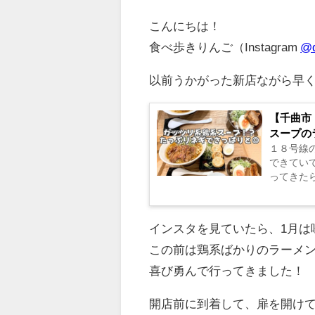
こんにちは！
食べ歩きりんご（Instagram
@d
以前うかがった新店ながら早
【千曲市
スープの
１８号線
できてい
ってきたら
インスタを見ていたら、1月は
この前は鶏系ばかりのラーメ
喜び勇んで行ってきました！
開店前に到着して、扉を開け