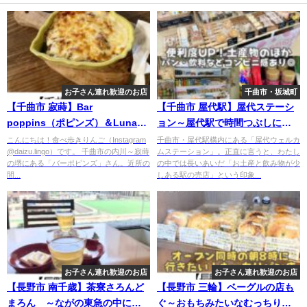
お子さん連れ歓迎のお店
千曲市・坂城町
【千曲市 寂蒔】Bar
【千曲市 屋代駅】屋代ステーシ
poppins（ポピンズ）＆Luna
ョン～屋代駅で時間つぶしにも
nel ciel（ルナ ネル シエル）～
◎軽食も買えるウェルカムステ
こんにちは！食べ歩きりんご（Instagram
千曲市・屋代駅構内にある「屋代ウェルカ
@daizu.lingo）です。 千曲市の内川～寂蒔
ムステーション」。正直に言うと、わたし
ピザ・チーズフォンデュをアン
ーションが便利～
の堺にある「バーポピンズ」さん。近所の
の中では長いあいだ「お土産と飲み物が少
ティークなおしゃれ空間で～
間...
しある駅の売店」という印象...
お子さん連れ歓迎のお店
お子さん連れ歓迎のお店
【長野市 南千歳】茶寮さろんど
【長野市 三輪】ベーグルの店も
まろん ～ながの東急の中にあ
ぐ～おもちみたいなむっちり食