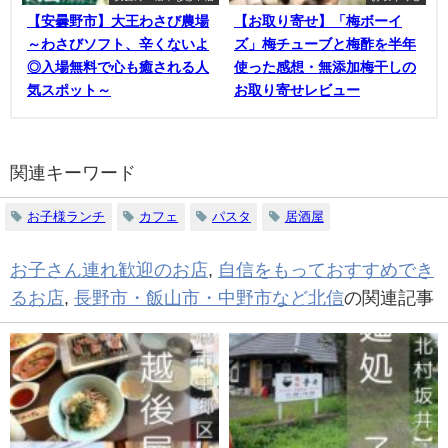
【安曇野市】大王わさび農場
【お取り寄せ】「梅ボーイ
～わさびソフト、辛くないよ
ズ」梅チューブと梅酢を半年
◎入場無料で心も癒される人
使った感想・無添加梅干しの
気スポット～
お取り寄せレビュー
関連キーワード
お子様ランチ
カフェ
パスタ
居酒屋
お子さん連れ歓迎のお店
,
自信をもっておすすめでき
るお店
,
長野市・飯山市・中野市など北信
の関連記事