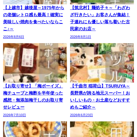
【上越市】越後屋～1975年から
【筑北村】麺処子々～「わざわ
の老舗レトロ感も最高！確実に
ざ行きたい」お客さんが集結！
美味しい焼肉を食べたいならこ
子連れにも優しい落ち着いた古
こ♪～
民家のお店～
2026年8月6日
2026年8月1日
【お取り寄せ】「梅ボーイズ」
【千曲市 稲荷山】TSURUYA～
梅チューブと梅酢を半年使った
長野県が誇る地元スーパー！お
感想・無添加梅干しのお取り寄
いしいもの・お土産などおすす
せレビュー
めもご紹介～
2026年7月10日
2026年6月23日