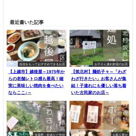
最近書いた記事
自信をもっておすすめできるお店
お子さん連れ歓迎のお店
【上越市】越後屋～1975年か
【筑北村】麺処子々～「わざ
らの老舗レトロ感も最高！確
わざ行きたい」お客さんが集
実に美味しい焼肉を食べたい
結！子連れにも優しい落ち着
ならここ♪～
いた古民家のお店～
安曇野・松本など中信
お取り寄せ