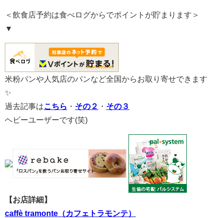
＜飲食店予約は食べログからでポイントが貯まります＞
▼
米粉パンや人気店のパンなど全国からお取り寄せできます
✨
過去記事は
こちら
・
その２
・
その３
ヘビーユーザーです(笑)
【お店詳細】
caffè tramonte（カフェトラモンテ）