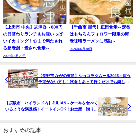
【上田市 中央】志津香～800円
【千曲市 屋代】正田食堂～定番
の日替わりランチ＆お腹いっぱ
はもちろんフォロワー限定の海
いイカリング！心まで満たされ
老味噌ラーメンに感動～
る超老舗・愛され食堂～
2026年6月18日
2026年6月20日
【長野市 ながの東急】ショコラダムール2026～買う
予定がない方も！試食もあって行くだけでも楽しい♪
～
【須坂市 ハイランド内】JULIAN～ケーキを食べて
いるような満足感！イートインOK！お土産・贈り物
にも◎～
おすすめの記事