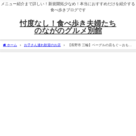
メニュー紹介まで詳しい！新規開拓少なめ！本当におすすめだけを紹介する
食べ歩きブログです
忖度なし！食べ歩き夫婦たち
のながのグルメ別館
ホーム
お子さん連れ歓迎のお店
【長野市 三輪】ベーグルの店もぐ～おもち
みたいなむっちり食感！小麦と米粉の食べ比べも楽しい～