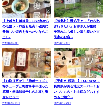
【上越市】越後屋～1975年から
【筑北村】麺処子々～「わざわ
の老舗レトロ感も最高！確実に
ざ行きたい」お客さんが集結！
美味しい焼肉を食べたいならこ
子連れにも優しい落ち着いた古
こ♪～
民家のお店～
2026年8月6日
2026年8月1日
【お取り寄せ】「梅ボーイズ」
【千曲市 稲荷山】TSURUYA～
梅チューブと梅酢を半年使った
長野県が誇る地元スーパー！お
感想・無添加梅干しのお取り寄
いしいもの・お土産などおすす
せレビュー
めもご紹介～
2026年7月10日
2026年6月23日