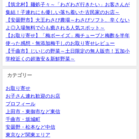
【筑北村】麺処子々～「わざわざ行きたい」お客さんが
集結！子連れにも優しい落ち着いた古民家のお店～
【安曇野市】大王わさび農場～わさびソフト、辛くない
よ◎入場無料で心も癒される人気スポット～
【お取り寄せ】「梅ボーイズ」梅チューブと梅酢を半年
使った感想・無添加梅干しのお取り寄せレビュー
【千曲市】じいじの野菜～土日限定の無人販売！五加小
学校近くの超激安＆新鮮野菜～
カテゴリー
お取り寄せ
お子さん連れ歓迎のお店
プロフィール
上田市・東御市など東信
千曲市・坂城町
安曇野・松本など中信
東京など関東エリア