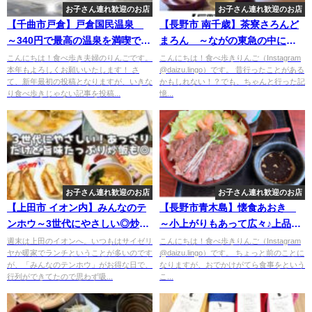
お子さん連れ歓迎のお店
お子さん連れ歓迎のお店
【千曲市戸倉】戸倉国民温泉
【長野市 南千歳】茶寮さろんど
～340円で最高の温泉を満喫でき
まろん ～ながの東急の中にあ
るレトロな温泉～
る上品なオアシス♪軽食もあり～
こんにちは！食べ歩き夫婦のりんごです。
こんにちは！食べ歩きりんご（Instagram
本年もよろしくお願いいたします！ さ
@daizu.lingo）です。 昔行ったことがある
て、新年最初の投稿となりますが、いきな
かもしれない！？でも、ちゃんと行った記
り食べ歩きじゃない記事を投稿...
憶...
お子さん連れ歓迎のお店
お子さん連れ歓迎のお店
【上田市 イオン内】みんなのテ
【長野市青木島】懐食あおき
ンホウ～3世代にやさしい◎炒飯
～小上がりもあって広々♪上品だ
がとくにおすすめ～
けど気軽に楽しめる和食～
週末は上田のイオンへ。いつもはサイゼリ
こんにちは！食べ歩きりんご（Instagram
ヤか暖家でランチということが多いのです
@daizu.lingo）です。 ちょっと前のことに
が、「みんなのテンホウ」がお得な日で、
なりますが、おでかけがてら食事をという
行列ができてたので思わず吸...
こ...