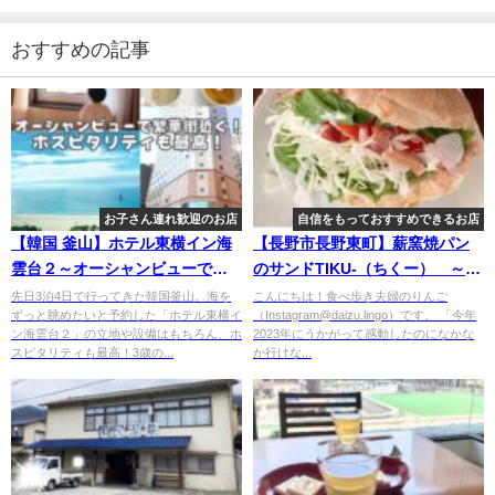
おすすめの記事
お子さん連れ歓迎のお店
自信をもっておすすめできるお店
【韓国 釜山】ホテル東横イン海
【長野市長野東町】薪窯焼パン
雲台２～オーシャンビューでも
のサンドTIKU-（ちくー） ～
格安！ホスピタリティも最高の
2023年食べ歩き納め！やっぱり
先日3泊4日で行ってきた韓国釜山。海を
こんにちは！食べ歩き夫婦のりんご
ずっと眺めたいと予約した「ホテル東横イ
（Instagram@daizu.lingo）です。 「今年
絶対リピートしたいホテル～
売り切れ続出する人気店でした
ン海雲台２」の立地や設備はもちろん、ホ
2023年にうかがって感動したのになかな
～
スピタリティも最高！3歳の...
か行けな...