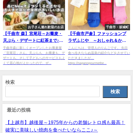
お子さん連れ歓迎のお店
千曲市・坂城町
【千曲市 森】宮尾荘～お蕎麦・
【千曲市戸倉】ファッションプ
天ぷら・デザートに紅茶まで♪子
ラザふじや ～おしゃれ＆かわ
どもも長居できちゃうお蕎麦屋
いい靴下・ハンカチなど♪見るだ
千曲市森に新しくオープンしたお蕎麦屋
こんにちは、管理人のりんごです。 先日
「宮尾荘」さん。天ぷらも、お蕎麦も、デ
食べ歩きならぬ温泉の紹介などをさせてい
さん～
けでも楽しい！～
ザートも、そして子どもへのサービスもよ
ただきましたが…
くて居心地がよかったので、ぜ...
https://naganogourmetbe...
検索
検索
最近の投稿
【上越市】越後屋～1975年からの老舗レトロ感も最高！
確実に美味しい焼肉を食べたいならここ♪～