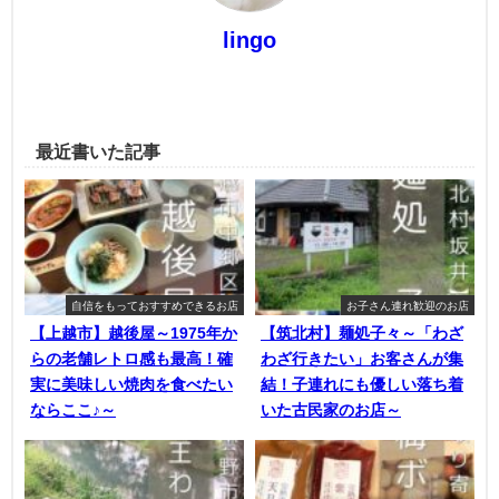
lingo
最近書いた記事
自信をもっておすすめできるお店
お子さん連れ歓迎のお店
【上越市】越後屋～1975年か
【筑北村】麺処子々～「わざ
らの老舗レトロ感も最高！確
わざ行きたい」お客さんが集
実に美味しい焼肉を食べたい
結！子連れにも優しい落ち着
ならここ♪～
いた古民家のお店～