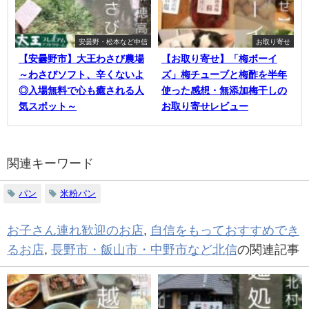
安曇野・松本など中信
お取り寄せ
【安曇野市】大王わさび農場
【お取り寄せ】「梅ボーイ
～わさびソフト、辛くないよ
ズ」梅チューブと梅酢を半年
◎入場無料で心も癒される人
使った感想・無添加梅干しの
気スポット～
お取り寄せレビュー
関連キーワード
パン
米粉パン
お子さん連れ歓迎のお店
,
自信をもっておすすめでき
るお店
,
長野市・飯山市・中野市など北信
の関連記事