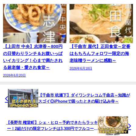
【上田市 中央】志津香～800円
【千曲市 屋代】正田食堂～定番
の日替わりランチ＆お腹いっぱ
はもちろんフォロワー限定の海
いイカリング！心まで満たされ
老味噌ラーメンに感動～
る超老舗・愛され食堂～
2026年6月18日
2026年6月20日
【千曲市 杭瀬下】ダイワンテレコム千曲店～知識が
スゴイ◎iPhoneで困ったときの駆け込み寺～
【長野市 権堂町】シェ・ヒロ～予約できたらラッキ
ー！2組だけの限定フレンチは3,300円でフルコース
並み～