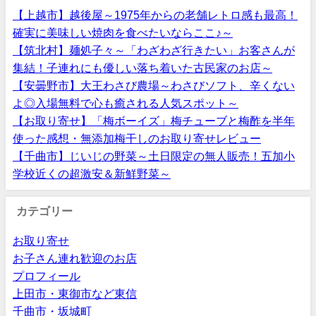
【上越市】越後屋～1975年からの老舗レトロ感も最高！
確実に美味しい焼肉を食べたいならここ♪～
【筑北村】麺処子々～「わざわざ行きたい」お客さんが
集結！子連れにも優しい落ち着いた古民家のお店～
【安曇野市】大王わさび農場～わさびソフト、辛くない
よ◎入場無料で心も癒される人気スポット～
【お取り寄せ】「梅ボーイズ」梅チューブと梅酢を半年
使った感想・無添加梅干しのお取り寄せレビュー
【千曲市】じいじの野菜～土日限定の無人販売！五加小
学校近くの超激安＆新鮮野菜～
カテゴリー
お取り寄せ
お子さん連れ歓迎のお店
プロフィール
上田市・東御市など東信
千曲市・坂城町