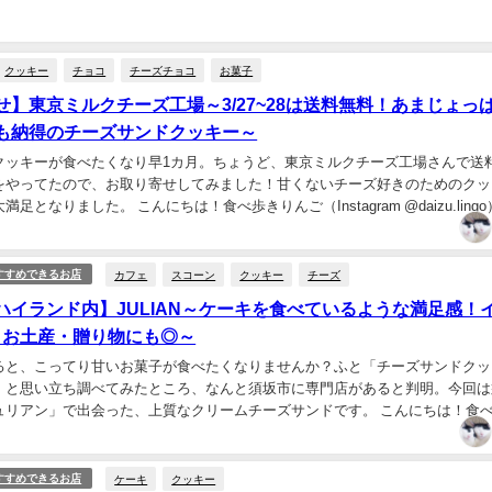
クッキー
チョコ
チーズチョコ
お菓子
せ】東京ミルクチーズ工場～3/27~28は送料無料！あまじょっ
も納得のチーズサンドクッキー～
クッキーが食べたくなり早1カ月。ちょうど、東京ミルクチーズ工場さんで送
をやってたので、お取り寄せしてみました！甘くないチーズ好きのためのクッ
足となりました。 こんにちは！食べ歩きりんご（Instagram @daizu.ling
ると同時に、自分の中で...
カフェ
スコーン
クッキー
チーズ
すすめできるお店
ハイランド内】JULIAN～ケーキを食べているような満足感！
！お土産・贈り物にも◎～
ると、こってり甘いお菓子が食べたくなりませんか？ふと「チーズサンドクッ
」と思い立ち調べてみたところ、なんと須坂市に専門店があると判明。今回は
ュリアン」で出会った、上質なクリームチーズサンドです。 こんにちは！食
am @daizu.lingo）です。...
ケーキ
クッキー
すすめできるお店