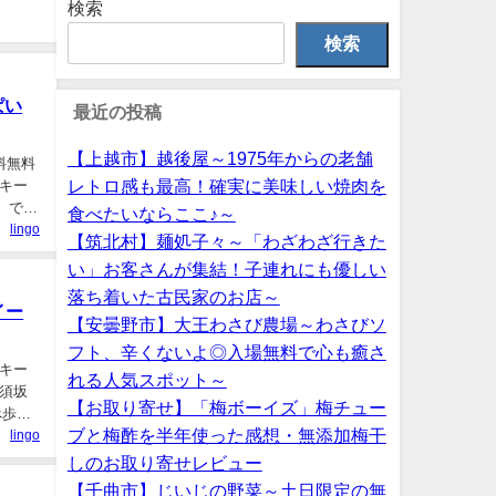
検索
検索
ぱい
最近の投稿
【上越市】越後屋～1975年からの老舗
料無料
レトロ感も最高！確実に美味しい焼肉を
キー
o）で
食べたいならここ♪～
lingo
【筑北村】麺処子々～「わざわざ行きた
い」お客さんが集結！子連れにも優しい
落ち着いた古民家のお店～
イー
【安曇野市】大王わさび農場～わさびソ
フト、辛くないよ◎入場無料で心も癒さ
キー
れる人気スポット～
須坂
【お取り寄せ】「梅ボーイズ」梅チュー
べ歩き
ブと梅酢を半年使った感想・無添加梅干
lingo
しのお取り寄せレビュー
【千曲市】じいじの野菜～土日限定の無