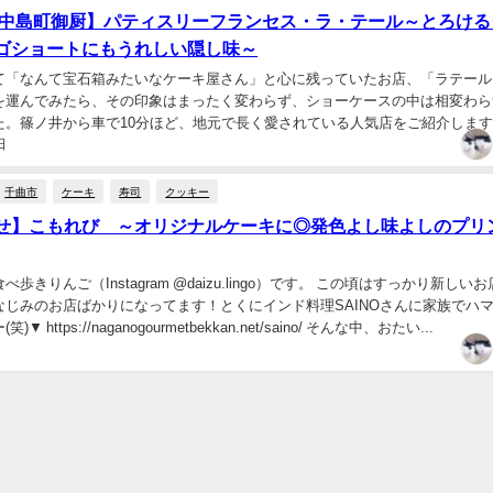
川中島町御厨】パティスリーフランセス・ラ・テール～とろける
ゴショートにもうれしい隠し味～
て「なんて宝石箱みたいなケーキ屋さん」と心に残っていたお店、「ラテール
を運んでみたら、その印象はまったく変わらず、ショーケースの中は相変わら
。篠ノ井から車で10分ほど、地元で長く愛されている人気店をご紹介します
日
りんご（Instagra...
千曲市
ケーキ
寿司
クッキー
せ】こもれび ～オリジナルケーキに◎発色よし味よしのプリ
歩きりんご（Instagram @daizu.lingo）です。 この頃はすっかり新しい
なじみのお店ばかりになってます！とくにインド料理SAINOさんに家族でハ
 https://naganogourmetbekkan.net/saino/ そんな中、おたい...