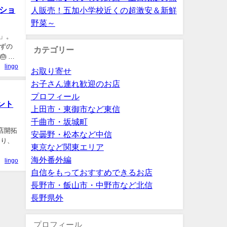
ショ
人販売！五加小学校近くの超激安＆新鮮
野菜～
」。
ずの
カテゴリー
 こ
lingo
お取り寄せ
お子さん連れ歓迎のお店
プロフィール
ント
上田市・東御市など東信
千曲市・坂城町
お店開拓
安曇野・松本など中信
マり、
東京など関東エリア
海外番外編
lingo
自信をもっておすすめできるお店
長野市・飯山市・中野市など北信
長野県外
プロフィール