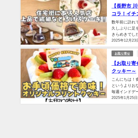
【長野市 
コラ！イチ
数年前に訪れ
久しぶりに足
きらめきでした
2025年12月23
んにちは！食べ歩き
お取り寄せ
【お取り寄
クッキー～
こんにちは！食べ
というよりお
毎週インドデー(笑)▼
2025年1月25日