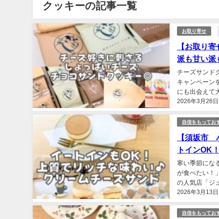
クッキーの記事一覧
お取り寄せ
【お取り寄
派も甘い派
チーズサンド
キャンペーン
にも出会えて大満
2026年3月26日
す。 3月に入
自信をもってお
【須坂市 
トインOK
寒い季節にな
が食べたい！
の人気店「ジ
2026年3月13日
りんご（Instagr
自信をもってお