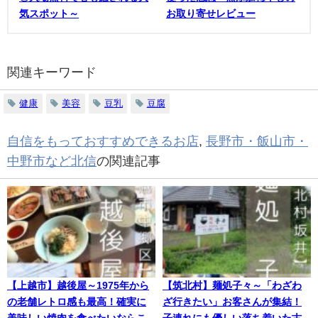
気スポット～
お取り寄せレビュー
関連キーワード
健康
美容
豆乳
豆腐
自信をもっておすすめできるお店
,
長野市・飯山市・
中野市など北信
の関連記事
【上越市】越後屋～1975年から
【筑北村】麺処子々～「わざわ
の老舗レトロ感も最高！確実に
ざ行きたい」お客さんが集結！