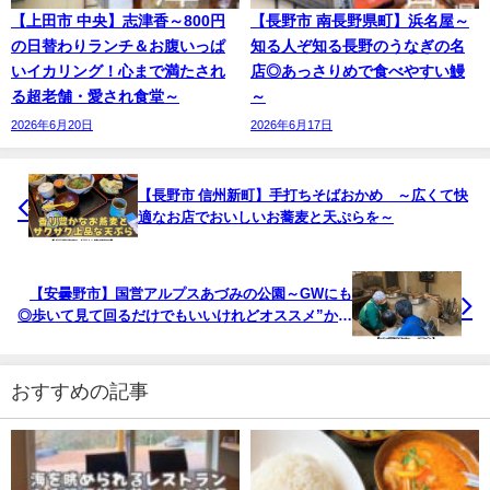
【上田市 中央】志津香～800円
【長野市 南長野県町】浜名屋～
の日替わりランチ＆お腹いっぱ
知る人ぞ知る長野のうなぎの名
いイカリング！心まで満たされ
店◎あっさりめで食べやすい鰻
る超老舗・愛され食堂～
～
2026年6月20日
2026年6月17日
【長野市 信州新町】手打ちそばおかめ ～広くて快
適なお店でおいしいお蕎麦と天ぷらを～
【安曇野市】国営アルプスあづみの公園～GWにも
◎歩いて見て回るだけでもいいけれどオススメ”かま
どごはん”体験～
おすすめの記事