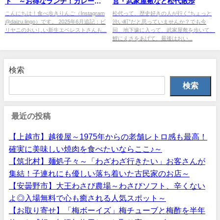
ト ～お得なランチ！カレーと
営・武家屋敷など松代散歩
ビリヤニのかけあわせが最高～
こんにちは！食べ歩きりんご（Instagram
松代って、歴史好きの人が行く“ちょっと
@daizu.lingo）です。 2025年6月追記：ビ
渋い町”だと思っていませんか？でも今
リヤニのおいしい新生エベレストさんも...
回、地下壕に入って、武家屋敷を歩いて、
鯉にえさをあげて、最後はおい...
検索
検索
最近の投稿
【上越市】越後屋～1975年からの老舗レトロ感も最高！
確実に美味しい焼肉を食べたいならここ♪～
【筑北村】麺処子々～「わざわざ行きたい」お客さんが
集結！子連れにも優しい落ち着いた古民家のお店～
【安曇野市】大王わさび農場～わさびソフト、辛くない
よ◎入場無料で心も癒される人気スポット～
【お取り寄せ】「梅ボーイズ」梅チューブと梅酢を半年