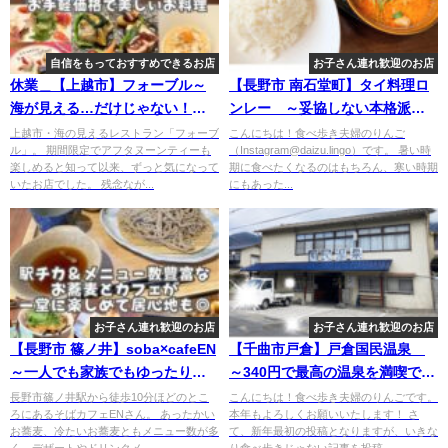
自信をもっておすすめできるお店
お子さん連れ歓迎のお店
休業＿【上越市】フォーブル～
【長野市 南石堂町】タイ料理ロ
海が見える…だけじゃない！居
ンレー ～妥協しない本格派タ
心地◎お手頃価格で本格フレン
イ料理！生歌が聞ける！？陽気
上越市・海の見えるレストラン「フォーブ
こんにちは！食べ歩き夫婦のりんご
ル」。 期間限定でアフタヌーンティーも
（Instagram@daizu.lingo）です。 暑い時
チ・イタリアン～
なお店～
楽しめると知って以来、ずっと気になって
期に食べたくなるのはもちろん、寒い時期
いたお店でした。 残念なが...
にもあった...
お子さん連れ歓迎のお店
お子さん連れ歓迎のお店
【長野市 篠ノ井】soba×cafeEN
【千曲市戸倉】戸倉国民温泉
～一人でも家族でもゆったりで
～340円で最高の温泉を満喫でき
きるお蕎麦と天ぷらのおいしい
るレトロな温泉～
長野市篠ノ井駅から徒歩10分ほどのとこ
こんにちは！食べ歩き夫婦のりんごです。
ろにあるそばカフェENさん。 あったかい
本年もよろしくお願いいたします！ さ
カフェ～
お蕎麦、冷たいお蕎麦ともメニュー数が多
て、新年最初の投稿となりますが、いきな
く、デザートやドリンクメ...
り食べ歩きじゃない記事を投稿...