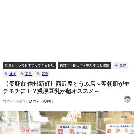
自信をもっておすすめできるお店
長野市・飯山市・中野市など北信
美容
健康
豆乳
豆腐
【長野市 信州新町】西沢屋とうふ店～翌朝肌がモ
チモチに！？濃厚豆乳が超オススメ～
2025年4月7日
2025年4月8日