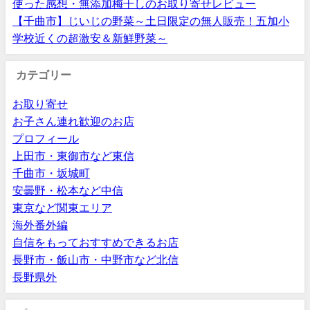
使った感想・無添加梅干しのお取り寄せレビュー
【千曲市】じいじの野菜～土日限定の無人販売！五加小
学校近くの超激安＆新鮮野菜～
カテゴリー
お取り寄せ
お子さん連れ歓迎のお店
プロフィール
上田市・東御市など東信
千曲市・坂城町
安曇野・松本など中信
東京など関東エリア
海外番外編
自信をもっておすすめできるお店
長野市・飯山市・中野市など北信
長野県外