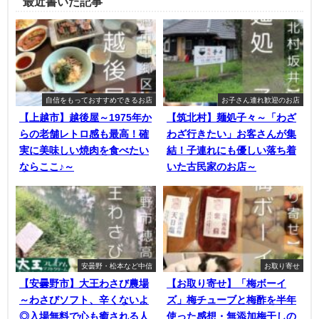
最近書いた記事
自信をもっておすすめできるお店
お子さん連れ歓迎のお店
【上越市】越後屋～1975年か
【筑北村】麺処子々～「わざ
らの老舗レトロ感も最高！確
わざ行きたい」お客さんが集
実に美味しい焼肉を食べたい
結！子連れにも優しい落ち着
ならここ♪～
いた古民家のお店～
安曇野・松本など中信
お取り寄せ
【安曇野市】大王わさび農場
【お取り寄せ】「梅ボーイ
～わさびソフト、辛くないよ
ズ」梅チューブと梅酢を半年
◎入場無料で心も癒される人
使った感想・無添加梅干しの