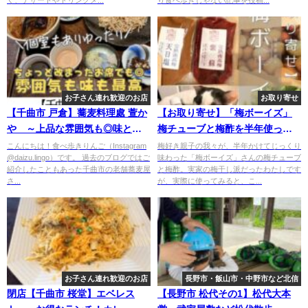
お子さん連れ歓迎のお店
お取り寄せ
【千曲市 戸倉】蕎麦料理處 萱か
【お取り寄せ】「梅ボーイズ」
や ～上品な雰囲気も◎味と雰
梅チューブと梅酢を半年使った
囲気を楽しむ老舗蕎麦屋さん～
感想・無添加梅干しのお取り寄
こんにちは！食べ歩きりんご（Instagram
梅好き親子の我々が、半年かけてじっくり
@daizu.lingo）です。 過去のブログではご
味わった「梅ボーイズ」さんの梅チューブ
せレビュー
紹介したこともあった千曲市の老舗蕎麦屋
と梅酢。実家の梅干し派だったわたしです
さ...
が、実際に使ってみると、こ...
お子さん連れ歓迎のお店
長野市・飯山市・中野市など北信
閉店【千曲市 桜堂】エベレス
【長野市 松代その1】松代大本