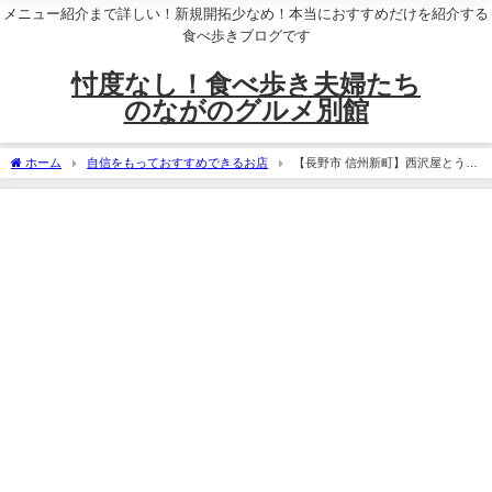
メニュー紹介まで詳しい！新規開拓少なめ！本当におすすめだけを紹介する
食べ歩きブログです
忖度なし！食べ歩き夫婦たち
のながのグルメ別館
ホーム
自信をもっておすすめできるお店
【長野市 信州新町】西沢屋とうふ
店～翌朝肌がモチモチに！？濃厚豆乳が超オススメ～