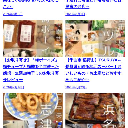
美味しい焼肉を食べたいならこ
子連れにも優しい落ち着いた古
こ♪～
民家のお店～
2026年8月6日
2026年8月1日
【お取り寄せ】「梅ボーイズ」
【千曲市 稲荷山】TSURUYA～
梅チューブと梅酢を半年使った
長野県が誇る地元スーパー！お
感想・無添加梅干しのお取り寄
いしいもの・お土産などおすす
せレビュー
めもご紹介～
2026年7月10日
2026年6月23日