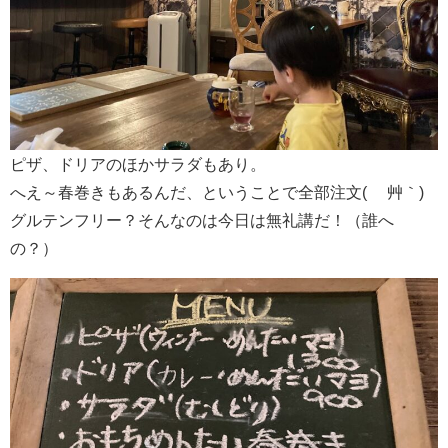
ピザ、ドリアのほかサラダもあり。
へえ～春巻きもあるんだ、ということで全部注文( ´艸｀)
グルテンフリー？そんなのは今日は無礼講だ！（誰へ
の？）