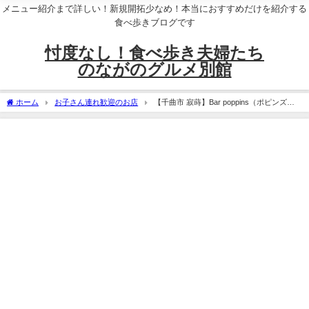
メニュー紹介まで詳しい！新規開拓少なめ！本当におすすめだけを紹介する
食べ歩きブログです
忖度なし！食べ歩き夫婦たち
のながのグルメ別館
ホーム
お子さん連れ歓迎のお店
【千曲市 寂蒔】Bar poppins（ポピンズ）
＆Luna nel ciel（ルナ ネル シエル）～ピザ・チーズフォンデュをアンティークなおし
ゃれ空間で～